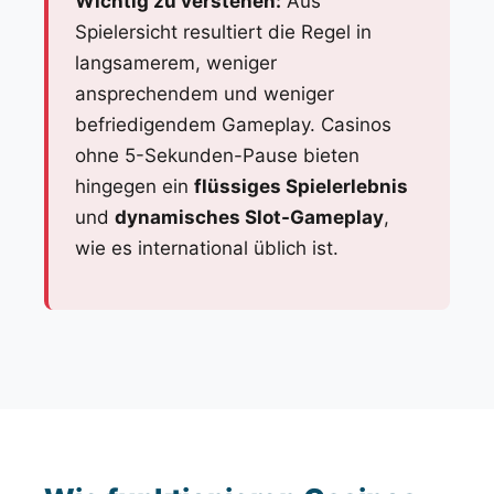
Wichtig zu verstehen:
Aus
Spielersicht resultiert die Regel in
langsamerem, weniger
ansprechendem und weniger
befriedigendem Gameplay. Casinos
ohne 5-Sekunden-Pause bieten
hingegen ein
flüssiges Spielerlebnis
und
dynamisches Slot-Gameplay
,
wie es international üblich ist.