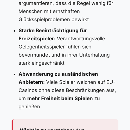
argumentieren, dass die Regel wenig für
Menschen mit ernsthaften
Glücksspielproblemen bewirkt
Starke Beeinträchtigung für
Freizeitspieler:
Verantwortungsvolle
Gelegenheitsspieler fühlen sich
bevormundet und in ihrer Unterhaltung
stark eingeschränkt
Abwanderung zu ausländischen
Anbietern:
Viele Spieler weichen auf EU-
Casinos ohne diese Beschränkungen aus,
um
mehr Freiheit beim Spielen
zu
genießen