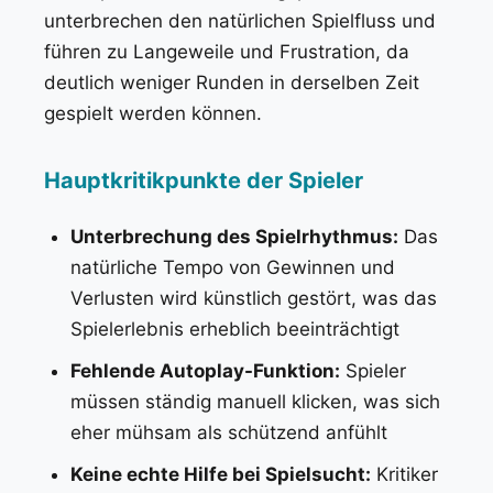
unterbrechen den natürlichen Spielfluss und
führen zu Langeweile und Frustration, da
deutlich weniger Runden in derselben Zeit
gespielt werden können.
Hauptkritikpunkte der Spieler
Unterbrechung des Spielrhythmus:
Das
natürliche Tempo von Gewinnen und
Verlusten wird künstlich gestört, was das
Spielerlebnis erheblich beeinträchtigt
Fehlende Autoplay-Funktion:
Spieler
müssen ständig manuell klicken, was sich
eher mühsam als schützend anfühlt
Keine echte Hilfe bei Spielsucht:
Kritiker