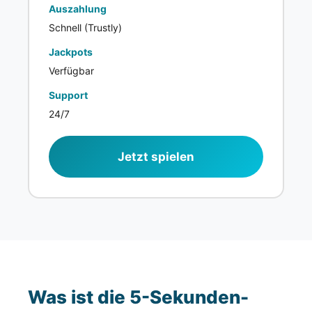
Auszahlung
Schnell (Trustly)
Jackpots
Verfügbar
Support
24/7
Jetzt spielen
Was ist die 5-Sekunden-