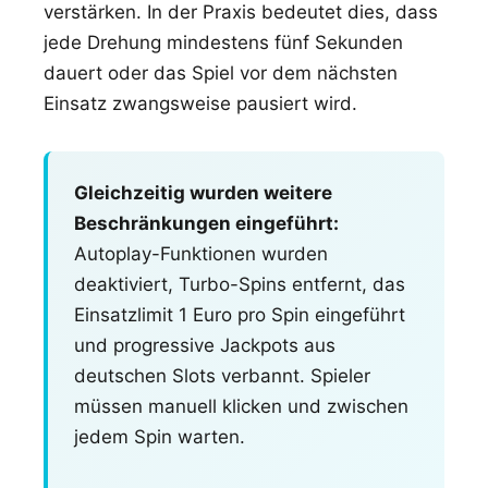
verstärken. In der Praxis bedeutet dies, dass
jede Drehung mindestens fünf Sekunden
dauert oder das Spiel vor dem nächsten
Einsatz zwangsweise pausiert wird.
Gleichzeitig wurden weitere
Beschränkungen eingeführt:
Autoplay-Funktionen wurden
deaktiviert, Turbo-Spins entfernt, das
Einsatzlimit 1 Euro pro Spin eingeführt
und progressive Jackpots aus
deutschen Slots verbannt. Spieler
müssen manuell klicken und zwischen
jedem Spin warten.