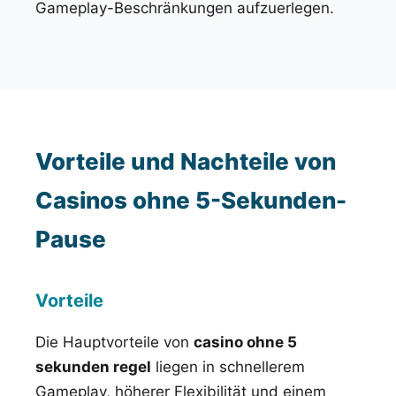
Gameplay-Beschränkungen aufzuerlegen.
Vorteile und Nachteile von
Casinos ohne 5-Sekunden-
Pause
Vorteile
Die Hauptvorteile von
casino ohne 5
sekunden regel
liegen in schnellerem
Gameplay, höherer Flexibilität und einem