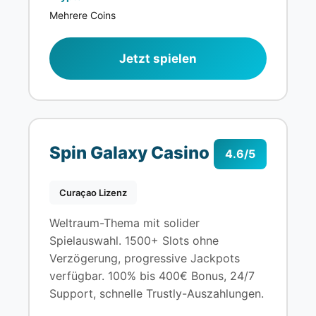
Mehrere Coins
Jetzt spielen
Spin Galaxy Casino
4.6/5
Curaçao Lizenz
Weltraum-Thema mit solider
Spielauswahl. 1500+ Slots ohne
Verzögerung, progressive Jackpots
verfügbar. 100% bis 400€ Bonus, 24/7
Support, schnelle Trustly-Auszahlungen.