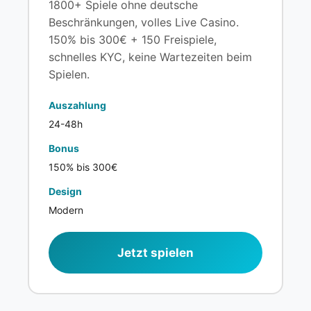
1800+ Spiele ohne deutsche
Beschränkungen, volles Live Casino.
150% bis 300€ + 150 Freispiele,
schnelles KYC, keine Wartezeiten beim
Spielen.
Auszahlung
24-48h
Bonus
150% bis 300€
Design
Modern
Jetzt spielen