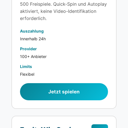
500 Freispiele. Quick-Spin und Autoplay
aktiviert, keine Video-Identifikation
erforderlich.
Auszahlung
Innerhalb 24h
Provider
100+ Anbieter
Limits
Flexibel
Jetzt spielen