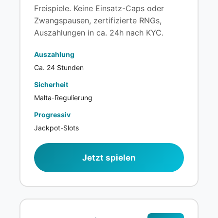
Freispiele. Keine Einsatz-Caps oder
Zwangspausen, zertifizierte RNGs,
Auszahlungen in ca. 24h nach KYC.
Auszahlung
Ca. 24 Stunden
Sicherheit
Malta-Regulierung
Progressiv
Jackpot-Slots
Jetzt spielen