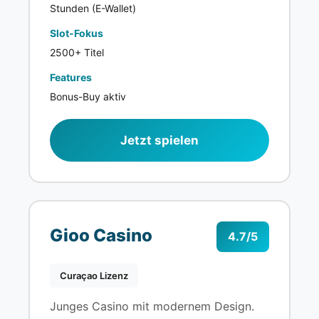
Stunden (E-Wallet)
Slot-Fokus
2500+ Titel
Features
Bonus-Buy aktiv
Jetzt spielen
Gioo Casino
4.7/5
Curaçao Lizenz
Junges Casino mit modernem Design.